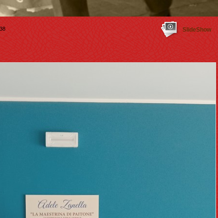
38
SlideShow