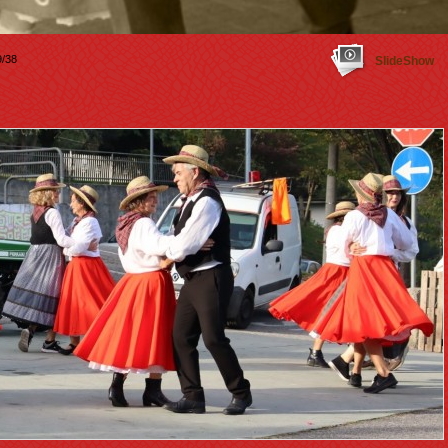
/38
SlideShow